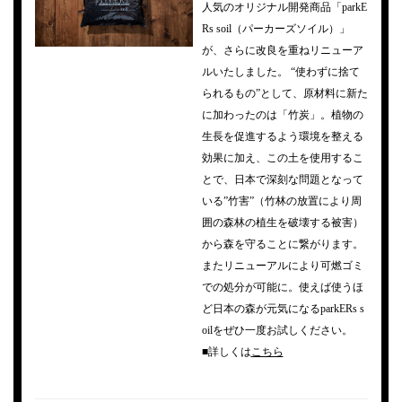
人気のオリジナル開発商品「parkE
Rs soil（パーカーズソイル）」
が、さらに改良を重ねリニューア
ルいたしました。 “使わずに捨て
られるもの”として、原材料に新た
に加わったのは「竹炭」。植物の
生長を促進するよう環境を整える
効果に加え、この土を使用するこ
とで、日本で深刻な問題となって
いる”竹害”（竹林の放置により周
囲の森林の植生を破壊する被害）
から森を守ることに繋がります。
またリニューアルにより可燃ゴミ
での処分が可能に。使えば使うほ
ど日本の森が元気になるparkERs s
oilをぜひ一度お試しください。
■詳しくは
こちら