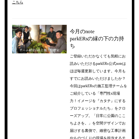
こちら
今月のnote
parkERsの縁の下の力持
ち
ご登録いただかなくても気軽にお
読みいただけるparkERs公式noteは
ほぼ毎週更新しています。今月も
すでにお読みいただけましたか？
今回はparkERsの施工監理チームを
ご紹介している「専門性x現場
力！イメージを『カタチ』にする
プロフェッショナルたち」をクロ
ーズアップ。「日常に公園のここ
ちよさを。」を空間デザインでお
届けする裏側で、緻密な工事計画
やものづくりの現場を担当するチ