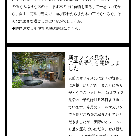
の低く大ぶりな木の下。まず木の下に荷物を降ろして一息ついてか
ら、自由に芝生で遊んで、遊び疲れたらまた木の下でくつろぐ。そ
んな気ままな過ごし方はいかがでしょうか。
◆静岡県立大学 芝生園地の詳細は
こちら
。
新オフィス見学も
ご予約受付を開始しま
した
以前のオフィスには多くの皆さま
にお越しいただき、まことにあり
がとうございました。 新オフィス
見学のご予約は11月25日より承っ
ています。今月のメールマガジン
でも見どころをご紹介させていた
だきましたが、実際のオフィスに
も足を運んでいただき、ぜひ新た