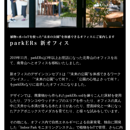
2019年11月、parkERsは3年以上お世話になった北青山のオフィスを出
て、南青山へとオフィスを移転いたしました。
新オフィスのデザインコンセプトは「“未来の公園”を体感できるワーク
プレイス」。「“未来の公園”って何？」、「公園の心地よさって何？」
をparkERsなりに追求したオフィスになりました。
デザインでは、廃棄物から作られたparkERs soilを練りこんだ床材を使用
したり、ブランコやウッドチップのエリアを作ったり、オフィスの真ん
中に天井から水滴が落ちる水たまりがあったり、壁面緑化と一体になっ
たアクアポニックスでメダカを育てたり、と様々な試みをしています。
その他にも、オフィス内で自然エネルギーによる自家発電、独自に開発
した「Indoor Park モニタリングシステム」で植物をIoTで管理、さらに内