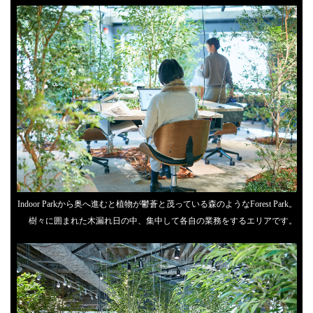
Indoor Parkから奥へ進むと植物が鬱蒼と茂っている森のようなForest Park。
樹々に囲まれた木漏れ日の中、集中して各自の業務をするエリアです。