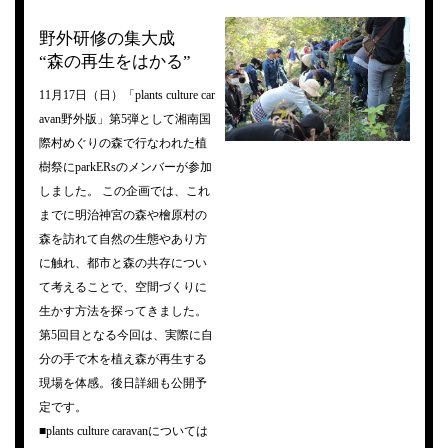
野外研修の集大成
“森の再生をはかる”
11月17日（日）「plants culture car
avan野外版」第5弾として湘南国
際村めぐりの森で行なわれた植
樹祭にparkERsのメンバーが参加
しました。 この企画では、これ
までに明治神宮の森や檜原村の
森を訪れて自然の生態やあり方
に触れ、都市と森の共存につい
て考えることで、空間づくりに
生かす方法を探ってきました。
第5回目となる今回は、実際に自
分の手で木を植え森が再生する
現場を体感。後日詳細も公開予
定です。
■plants culture caravanについては