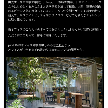
田先生（東京大学大学院）、Arup、 日本特殊陶業、日本アイ・ビー・エ
ムをはじめとするみなさまと共同研究を通して植物、人間、環境の関係
のエビデンス化を目指しています。こうした空間デザインや植物の枠を
超えて、サスティナビリティやテクノロジーなどでも新たなチャレンジ
に取り組んでいます。
新オフィスのこだわりのすべてはお伝えしきれませんが、実際に体感い
ただく前にこちらで一部をご紹介いたします。
parkERsのオフィス見学お申し込みは
こちら
から。
オフィスができるまでの道のりはnoteの
こちら
の記事から。