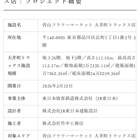
ス店｜プロジェクト概要
施設名
青山フラワーマーケット 大井町トラックス店
所在地
〒140-0005 東京都品川区広町2丁目1番3号 3
階
大井町トラ
地上26階、地下3階／高さ112.58m、最高高さ
ックス施設
113.37m／敷地面積2万2338.11㎡／建築面積1
規模
万7868.36㎡／延床面積24万8859.36㎡
開業日
2026年3月28日
事業主体
東日本旅客鉄道株式会社（JR東日本）
設計者
株式会社JR東日本建築設計
施工者
株式会社竹中工務店
対象エリア
青山フラワーマーケット 大井町トラックス店