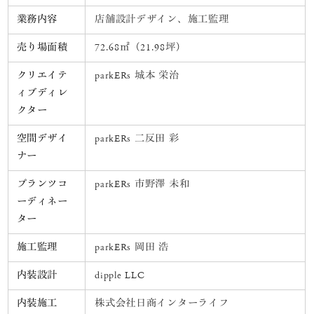
業務内容
店舗設計デザイン、施工監理
売り場面積
72.68㎡（21.98坪）
クリエイテ
parkERs 城本 栄治
ィブディレ
クター
空間デザイ
parkERs 二反田 彩
ナー
プランツコ
parkERs 市野澤 未和
ーディネー
ター
施工監理
parkERs 岡田 浩
内装設計
dipple LLC
内装施工
株式会社日商インターライフ