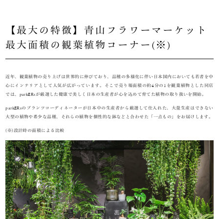
【最大の特徴】青山フラワーマーケット
最大面積の観葉植物コーナー(※)
近年、観葉植物の売り上げは世界的に伸びており、品種の多様化に伴い日本国内においても若者を中
心にインテリアとして人気が広がっています。そこで売り場面積の約4分の1を観葉植物とした同店
では、parkERsが厳選した健康で美しく日本の生産者が心を込めて育てた植物の取り扱いを開始。
parkERsのプランツコーディネーターが日本中の生産者から厳選して仕入れた、大量生産はできない
大型の植物や希少な品種、それらの植物を個性的な鉢などと合わせた「一点もの」をお届けします。
(※)設計時の面積による比較