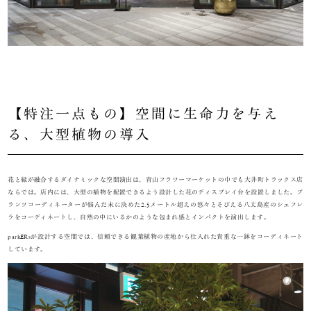
【特注一点もの】空間に生命力を与え
る、大型植物の導入
花と緑が融合するダイナミックな空間演出は、青山フラワーマーケットの中でも大井町トラックス店
ならでは。店内には、大型の植物を配置できるよう設計した花のディスプレイ台を設置しました。プ
ランツコーディネーターが悩んだ末に決めた2.5メートル超えの悠々とそびえる八丈島産のシェフレ
ラをコーディネートし、自然の中にいるかのような包まれ感とインパクトを演出します。
parkERsが設計する空間では、信頼できる観葉植物の産地から仕入れた貴重な一鉢をコーディネート
しています。