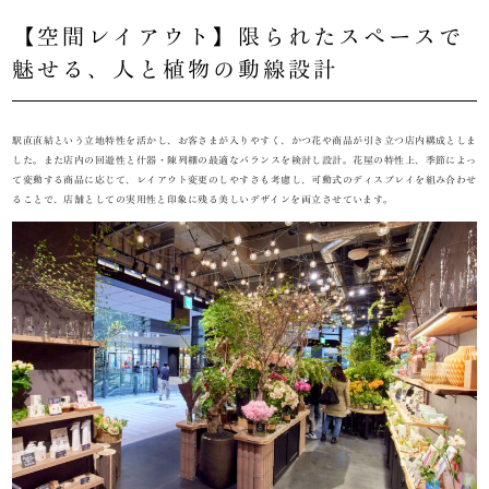
【空間レイアウト】限られたスペースで
魅せる、人と植物の動線設計
駅直直結という立地特性を活かし、お客さまが入りやすく、かつ花や商品が引き立つ店内構成としま
した。また店内の回遊性と什器・陳列棚の最適なバランスを検討し設計。花屋の特性上、季節によっ
て変動する商品に応じて、レイアウト変更のしやすさも考慮し、可動式のディスプレイを組み合わせ
ることで、店舗としての実用性と印象に残る美しいデザインを両立させています。