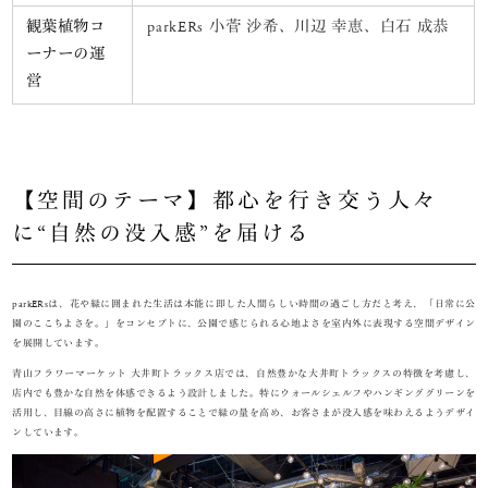
観葉植物コ
parkERs 小菅 沙希、川辺 幸恵、白石 成恭
ーナーの運
営
【空間のテーマ】都心を行き交う人々
に“自然の没入感”を届ける
parkERsは、花や緑に囲まれた生活は本能に即した人間らしい時間の過ごし方だと考え、「日常に公
園のここちよさを。」をコンセプトに、公園で感じられる心地よさを室内外に表現する空間デザイン
を展開しています。
青山フラワーマーケット 大井町トラックス店では、自然豊かな大井町トラックスの特徴を考慮し、
店内でも豊かな自然を体感できるよう設計しました。特にウォールシェルフやハンギンググリーンを
活用し、目線の高さに植物を配置することで緑の量を高め、お客さまが没入感を味わえるようデザイ
ンしています。