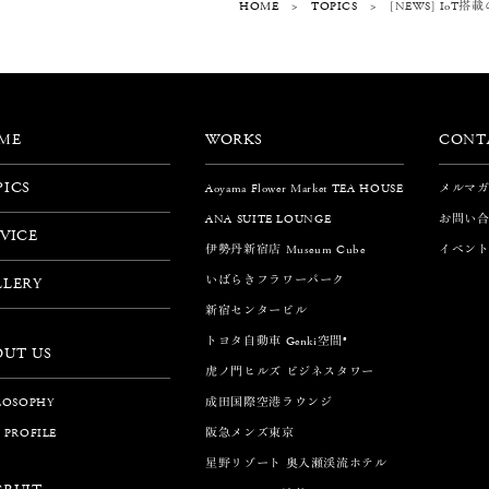
[NEWS] Io
TOPICS
HOME
>
>
CONT
WORKS
ME
PICS
Aoyama Flower Market TEA HOUSE
メルマ
ANA SUITE LOUNGE
お問い
VICE
伊勢丹新宿店 Museum Cube
イベン
いばらきフラワーパーク
LLERY
新宿センタービル
トヨタ自動車 Genki空間®
OUT US
虎ノ門ヒルズ ビジネスタワー
成田国際空港ラウンジ
LOSOPHY
阪急メンズ東京
 PROFILE
星野リゾート 奥入瀬渓流ホテル