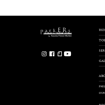
HO
TO
SER
GA
AB
PHI
OUR