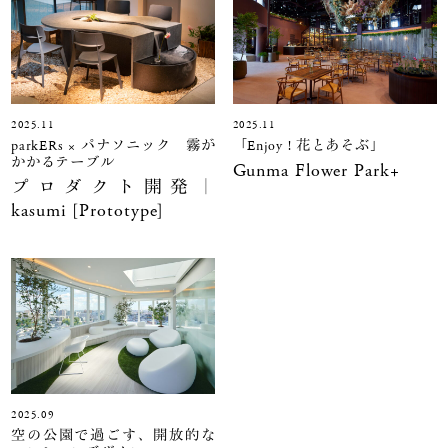
2025.11
2025.11
parkERs × パナソニック 霧が
「Enjoy ! 花とあそぶ」
かかるテーブル
Gunma Flower Park+
プロダクト開発｜
kasumi [Prototype]
2025.09
空の公園で過ごす、開放的な