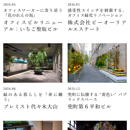
2026.05
2026.02
オフィスワーカーに寄り添う
感受性スイッチを刺激する、
「花のれんの坂」
オフィス緑化リノベーション
オフィスビルリニュー
株式会社ピーオーリア
アル｜いちご聖坂ビル
ルエステート
2026.06
2025.12
緑のある暮らしを「身に纏
兜町に伝播する “黄色い” パブ
う」
リックスペース
プレミスト代々木大山
兜町第６平和ビル