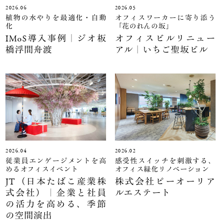
2026.06
2026.05
植物の水やりを最適化・自動
オフィスワーカーに寄り添う
化
「花のれんの坂」
IMoS導入事例｜ジオ板
オフィスビルリニュー
橋浮間舟渡
アル｜いちご聖坂ビル
2026.04
2026.02
従業員エンゲージメントを高
感受性スイッチを刺激する、
めるオフィスイベント
オフィス緑化リノベーション
JT（日本たばこ産業株
株式会社ピーオーリア
式会社）｜企業と社員
ルエステート
の活力を高める、季節
の空間演出