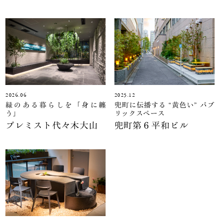
2026.06
2025.12
緑のある暮らしを「身に纏
兜町に伝播する “黄色い” パブ
う」
リックスペース
プレミスト代々木大山
兜町第６平和ビル