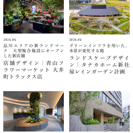
2026.06
2026.06
品川エリアの新ランドマー
グリーンインフラを用いた、
ク 大型複合施設にオープン
水景が変化する庭
した新店舗
ランドスケープデザイ
店舗デザイン｜青山フ
ン｜タナカホーム新社
ラワーマーケット 大井
屋レインガーデン計画
町トラックス店